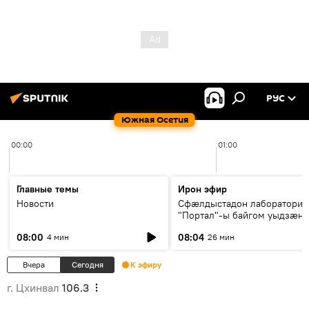
РУС
Южная Осетия
00:00
01:00
Главные темы
Ирон эфир
Новости
Сфæлдыстадон лаборатори
"Портал"-ы байгом уыдзæн
зындгонд нывгæнæг Гасситы
08:00
08:04
4 мин
26 мин
Æхсары куыстыты равдыст
Вчера
Сегодня
К эфиру
г. Цхинвал
106.3