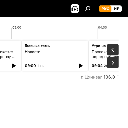
РУС
ИР
03:00
04:00
Главные темы
Утро на Спутнике
рикæтæ
Новости
Провокации со сто
ронау æй
перед выборами в Г
09:00
09:04
4 мин
20 мин
г. Цхинвал
106.3