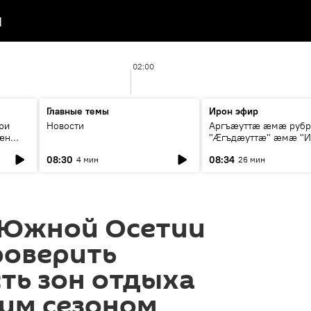
я
02:00
Главные темы
Ирон эфир
ри
Новости
Аргъæуттæ æмæ руб
æн
"Æгъдæуттæ" æмæ "И
иты
зæгъ"
08:30
08:34
4 мин
26 мин
ст
 Южной Осетии
роверить
ть зон отдыха
ним сезоном