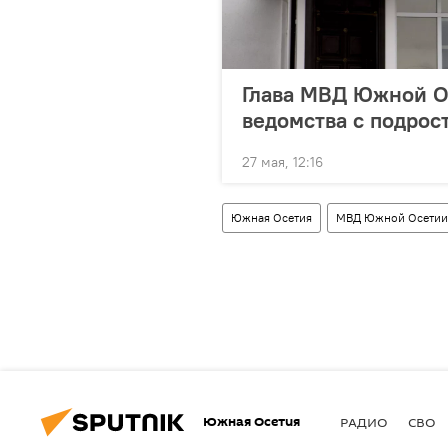
Глава МВД Южной О
ведомства с подрос
27 мая, 12:16
Южная Осетия
МВД Южной Осетии
Южная Осетия
РАДИО
СВО