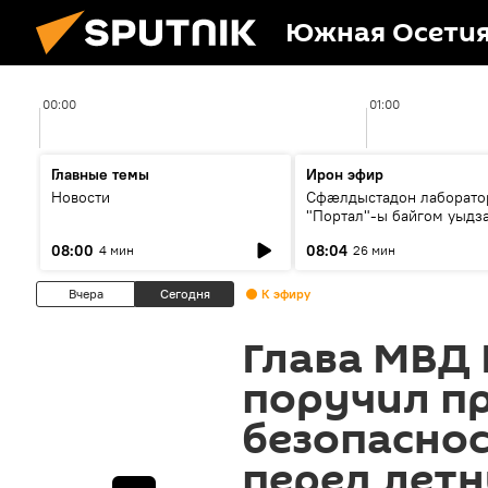
Южная Осети
00:00
01:00
Главные темы
Ирон эфир
Новости
Сфæлдыстадон лаборато
"Портал"-ы байгом уыдз
зындгонд нывгæнæг Гасс
08:00
08:04
4 мин
26 мин
Æхсары куыстыты равды
Вчера
Сегодня
К эфиру
Глава МВД
поручил п
безопаснос
перед лет