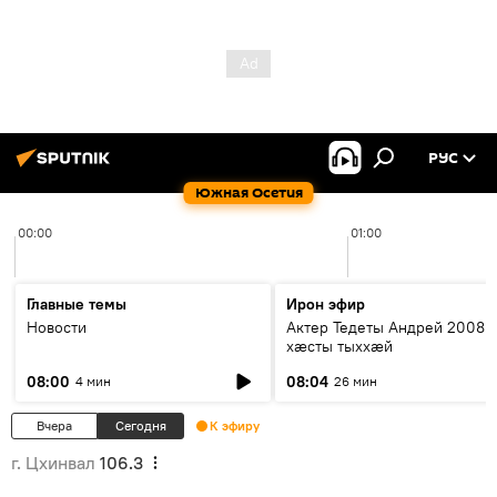
РУС
Южная Осетия
00:00
01:00
Главные темы
Ирон эфир
Новости
Актер Тедеты Андрей 2008 
хæсты тыххæй
08:00
08:04
4 мин
26 мин
Вчера
Сегодня
К эфиру
г. Цхинвал
106.3