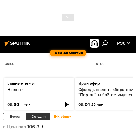
РУС
Южная Осетия
00:00
01:00
Главные темы
Ирон эфир
Новости
Сфæлдыстадон лаборатори
"Портал"-ы байгом уыдзæн
зындгонд нывгæнæг Гасситы
08:00
08:04
4 мин
26 мин
Æхсары куыстыты равдыст
Вчера
Сегодня
К эфиру
г. Цхинвал
106.3