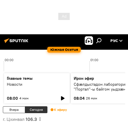
РУС
Южная Осетия
00:00
01:00
Главные темы
Ирон эфир
Новости
Сфæлдыстадон лаборатори
"Портал"-ы байгом уыдзæн
зындгонд нывгæнæг Гасситы
08:00
08:04
4 мин
26 мин
Æхсары куыстыты равдыст
Вчера
Сегодня
К эфиру
г. Цхинвал
106.3