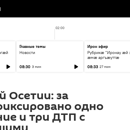
я
02:00
Главные темы
Ирон эфир
агæй
Новости
Рубрикæ "Иронау ӕй 
ӕмӕ аргъӕуттӕ
08:30
08:33
3 мин
27 мин
 Осетии: за
фиксировано одно
ие и три ДТП с
шими