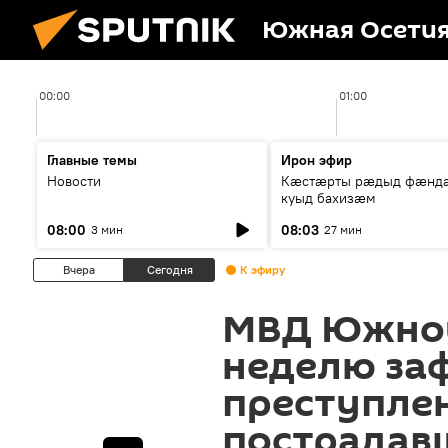
Южная Осети
00:00
01:00
Главные темы
Ирон эфир
Новости
Кæстæрты рæдыд фæнд
куыд бахизæм
08:00
08:03
3 мин
27 мин
Вчера
Сегодня
К эфиру
МВД Южной
неделю за
преступлен
пострадав