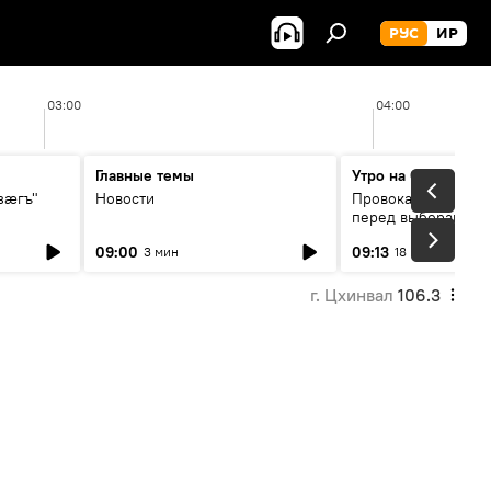
РУС
ИР
03:00
04:00
Главные темы
Утро на Спутнике
зӕгъ"
Новости
Провокации со сто
перед выборами в 
09:00
09:13
3 мин
18 мин
г. Цхинвал
106.3