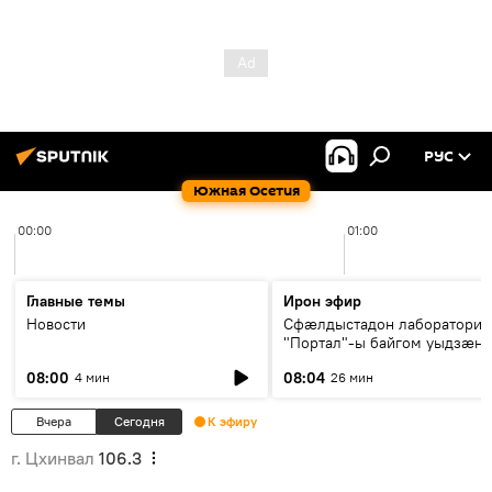
РУС
Южная Осетия
00:00
01:00
Главные темы
Ирон эфир
Новости
Сфæлдыстадон лаборатори
"Портал"-ы байгом уыдзæн
зындгонд нывгæнæг Гасситы
08:00
08:04
4 мин
26 мин
Æхсары куыстыты равдыст
Вчера
Сегодня
К эфиру
г. Цхинвал
106.3