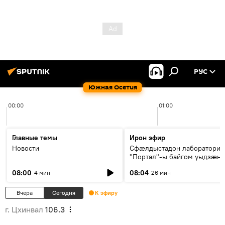
РУС
Южная Осетия
00:00
01:00
Главные темы
Ирон эфир
Новости
Сфæлдыстадон лаборатори
"Портал"-ы байгом уыдзæн
зындгонд нывгæнæг Гасситы
08:00
08:04
4 мин
26 мин
Æхсары куыстыты равдыст
Вчера
Сегодня
К эфиру
г. Цхинвал
106.3