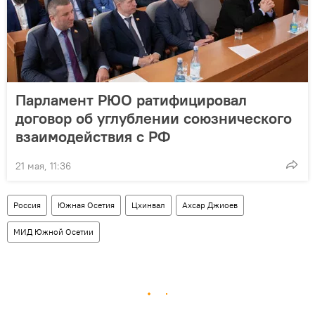
Парламент РЮО ратифицировал
договор об углублении союзнического
взаимодействия с РФ
21 мая, 11:36
Россия
Южная Осетия
Цхинвал
Ахсар Джиоев
МИД Южной Осетии