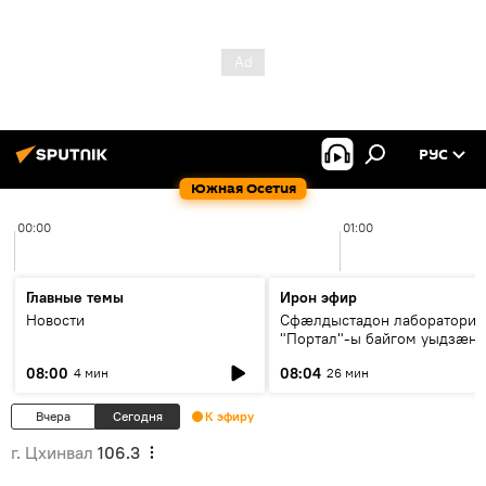
РУС
Южная Осетия
00:00
01:00
Главные темы
Ирон эфир
Новости
Сфæлдыстадон лаборатори
"Портал"-ы байгом уыдзæн
зындгонд нывгæнæг Гасситы
08:00
08:04
4 мин
26 мин
Æхсары куыстыты равдыст
Вчера
Сегодня
К эфиру
г. Цхинвал
106.3