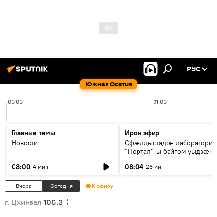
РУС
Южная Осетия
00:00
01:00
Главные темы
Ирон эфир
Новости
Сфæлдыстадон лаборатори
"Портал"-ы байгом уыдзæн
зындгонд нывгæнæг Гасситы
08:00
08:04
4 мин
26 мин
Æхсары куыстыты равдыст
Вчера
Сегодня
К эфиру
г. Цхинвал
106.3