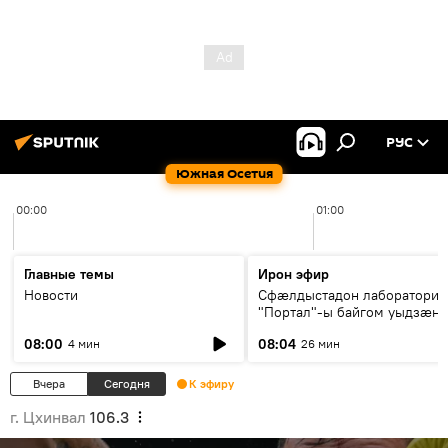
РУС
Южная Осетия
00:00
01:00
Главные темы
Ирон эфир
Новости
Сфæлдыстадон лаборатори
"Портал"-ы байгом уыдзæн
зындгонд нывгæнæг Гасситы
08:00
08:04
4 мин
26 мин
Æхсары куыстыты равдыст
Вчера
Сегодня
К эфиру
г. Цхинвал
106.3