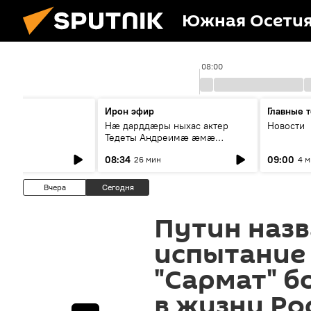
Южная Осети
7:00
08:00
ы
Ирон эфир
Главные 
Нæ дарддæры ныхас актер
Новости
Тедеты Андреимæ æмæ
рубрикæ "Зæххыл рæстагон
08:34
09:00
26 мин
4 
хæст цыди"
Вчера
Сегодня
Путин наз
испытание
"Сармат" 
в жизни Ро