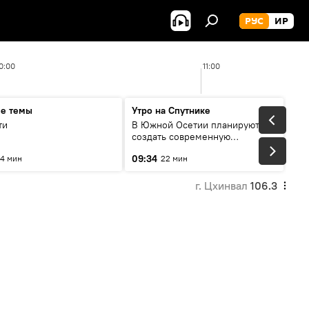
РУС
ИР
0:00
11:00
ые темы
Утро на Спутнике
ти
В Южной Осетии планируют
создать современную
цифровую среду
09:34
4 мин
22 мин
г. Цхинвал
106.3