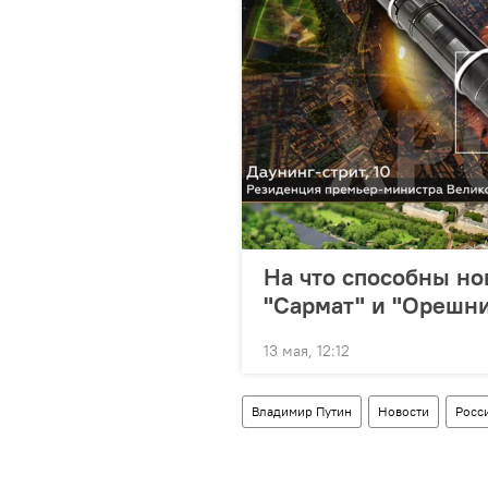
На что способны н
"Сармат" и "Орешн
13 мая, 12:12
Владимир Путин
Новости
Росс