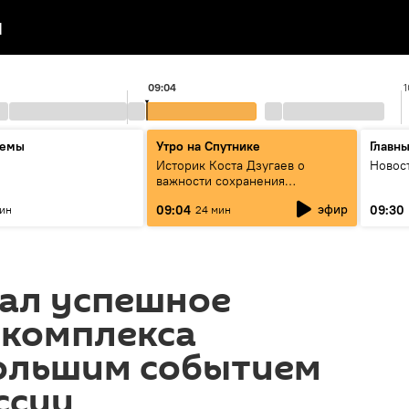
я
09:04
1
темы
Утро на Спутнике
Главн
Историк Коста Дзугаев о
Новос
важности сохранения
исторической памяти
эфир
09:04
09:30
мин
24 мин
вал успешное
 комплекса
большим событием
ссии