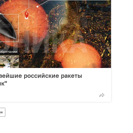
овейшие российские ракеты
ик"
ия