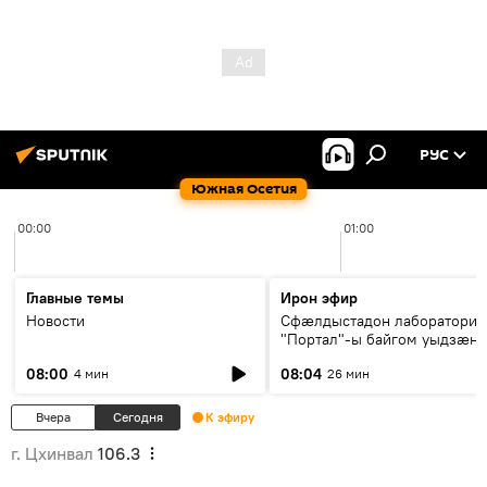
РУС
Южная Осетия
00:00
01:00
Главные темы
Ирон эфир
Новости
Сфæлдыстадон лаборатори
"Портал"-ы байгом уыдзæн
зындгонд нывгæнæг Гасситы
08:00
08:04
4 мин
26 мин
Æхсары куыстыты равдыст
Вчера
Сегодня
К эфиру
г. Цхинвал
106.3