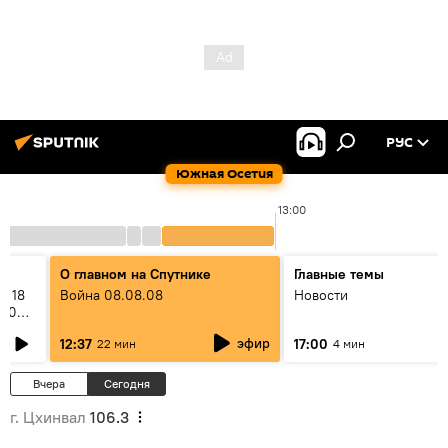
РУС
Южная Осетия
00
13:00
О главном на Спутнике
Главные темы
: 18
Война 08.08.08
Новости
2008
эфир
12:37
17:00
22 мин
4 мин
Вчера
Сегодня
г. Цхинвал
106.3