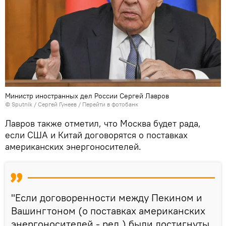
Министр иностранных дел России Сергей Лавров
© Sputnik / Сергей Гунеев
/
Перейти в фотобанк
Лавров также отметил, что Москва будет рада,
если США и Китай договорятся о поставках
американских энергоносителей.
"Если договоренности между Пекином и
Вашингтоном (о поставках американских
энергоносителей - ред.) были достигнуты