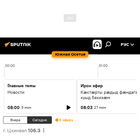
РУС
Южная Осетия
00:00
01:00
Главные темы
Ирон эфир
Новости
Кæстæрты рæдыд фæндагæ
куыд бахизæм
08:00
08:03
3 мин
27 мин
Вчера
Сегодня
К эфиру
г. Цхинвал
106.3