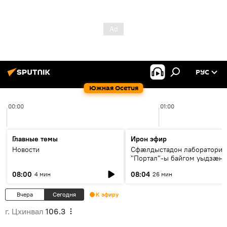
РУС
Южная Осетия
00:00
01:00
Главные темы
Ирон эфир
Новости
Сфæлдыстадон лаборатори
"Портал"-ы байгом уыдзæн
зындгонд нывгæнæг Гасситы
08:00
08:04
4 мин
26 мин
Æхсары куыстыты равдыст
Вчера
Сегодня
К эфиру
г. Цхинвал
106.3