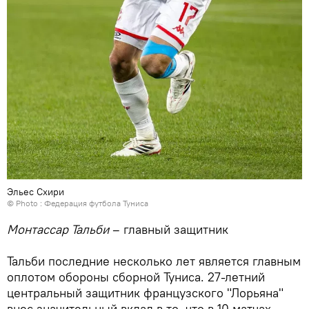
Эльес Схири
© Photo : Федерация футбола Туниса
Монтассар Тальби
– главный защитник
Тальби последние несколько лет является главным
оплотом обороны сборной Туниса. 27-летний
центральный защитник французского "Лорьяна"
внес значительный вклад в то, что в 10 матчах