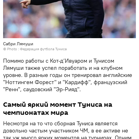
Сабри Лямуши
© Photo : Федерация футбола Туниса
Помимо работы с Кот-д‘Ивуаром и Тунисом
Лямуши также успел поработать и на клубном
уровне. В разные годы он тренировал английские
"Ноттингем Форест" и "Кардифф", французский
"Ренн", саудовский "Эр-Рияд".
Самый яркий момент Туниса на
чемпионатах мира
Несмотря на то что сборная Туниса является
довольно частым участником ЧМ, в ее активе не
так уж много ярких моментов на турнирах. Одним