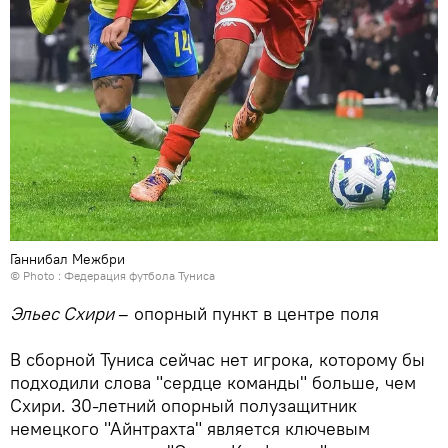
Ганнибал Межбри
© Photo : Федерация футбола Туниса
Эльес Схири
– опорный пункт в центре поля
В сборной Туниса сейчас нет игрока, которому бы
подходили слова "сердце команды" больше, чем
Схири. 30-летний опорный полузащитник
немецкого "Айнтрахта" является ключевым