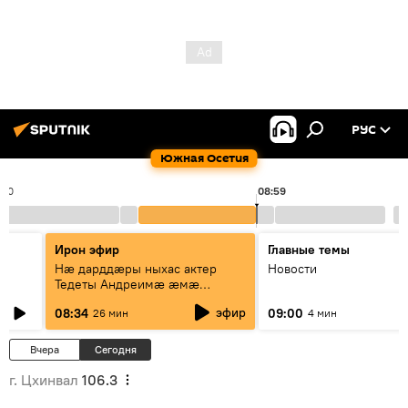
РУС
Южная Осетия
:00
08:59
Ирон эфир
Главные темы
Нæ дарддæры ныхас актер
Новости
Тедеты Андреимæ æмæ
рубрикæ "Зæххыл рæстагон
эфир
08:34
09:00
26 мин
4 мин
хæст цыди"
Вчера
Сегодня
г. Цхинвал
106.3