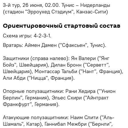
3-й тур, 26 июня, 02.00. Тунис – Нидерланды
(стадион "Эрроухед Стэдиум", Канзас-Сити)
Ориентировочный стартовый состав
Схема игры: 4-2-3-1.
Вратарь: Аймен Дамен ("Сфаксьен", Тунис).
Защитники (справа налево): Ян Валери ("Янг
Бойз", Швейцария), Дилан Бронн ("Серветт",
Швейцария), Монтассар Тальби ("Нант", Франция),
Али Абди ("Ницца", Франция).
Опорные полузащитники: Рани Хедира ("Унион
Берлин", Германия), Эльес Схири ("Айнтрахт
Франкфурт", Германия).
Атакующие полузащитники: Наим Слити ("Аль-
Шамаль", Катар), Ганнибал Межбри ("Бернли",