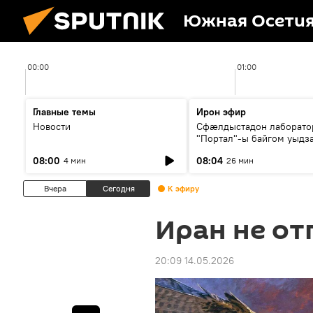
Южная Осети
00:00
01:00
Главные темы
Ирон эфир
Новости
Сфæлдыстадон лаборато
"Портал"-ы байгом уыдз
зындгонд нывгæнæг Гасс
08:00
08:04
4 мин
26 мин
Æхсары куыстыты равды
Вчера
Сегодня
К эфиру
Иран не от
20:09 14.05.2026