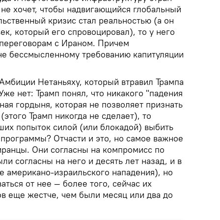
п не хочет, чтобы надвигающийся глобальный
льственный кризис стал реальностью (а он
ек, который его спровоцировал), то у него
 переговорам с Ираном. Причем
не бессмысленному требованию капитуляции
Амбиции Нетаньяху, который втравил Трампа
Уже нет: Трамп понял, что никакого "падения
нная гордыня, которая не позволяет признать
(этого Трамп никогда не сделает), то
их попыток силой (или блокадой) выбить
 программы? Отчасти и это, но самое важное
 иранцы. Они согласны на компромисс по
ли согласны на него и десять лет назад, и в
не американо-израильского нападения), но
аться от нее — более того, сейчас их
в еще жестче, чем были месяц или два до