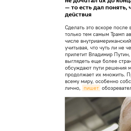
не дочитал их до конц
— то есть дал понять,
действия
Сделать это вскоре после 
только тем самым Трамп ав
числе внутриамериканский
учитывая, что чуть ли не 
прилетит Владимир Путин,
выглядеть еще более стран
обсуждают пути решения м
продолжает их множить. Пр
всему миру, особенно соб
лично,
пишет
обозревател