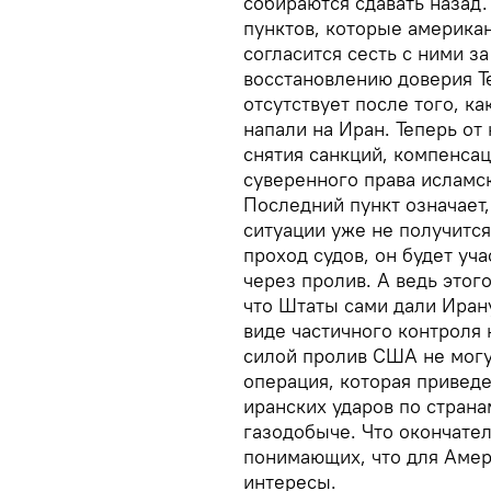
собираются сдавать назад.
пунктов, которые америка
согласится сесть с ними з
восстановлению доверия Те
отсутствует после того, к
напали на Иран. Теперь от
снятия санкций, компенсац
суверенного права исламс
Последний пункт означает,
ситуации уже не получится
проход судов, он будет уч
через пролив. А ведь этог
что Штаты сами дали Ира
виде частичного контроля 
силой пролив США не могу
операция, которая приведе
иранских ударов по страна
газодобыче. Что окончател
понимающих, что для Амер
интересы.