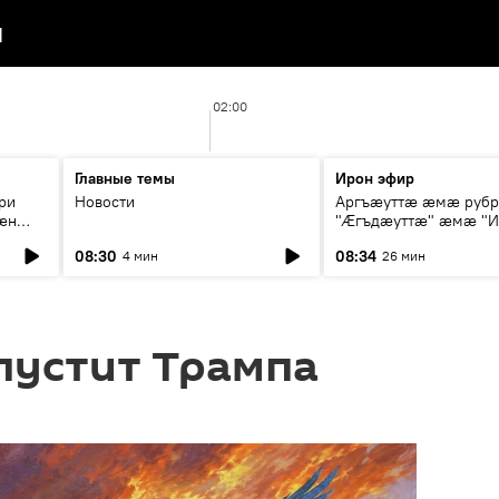
я
02:00
Главные темы
Ирон эфир
ри
Новости
Аргъæуттæ æмæ руб
æн
"Æгъдæуттæ" æмæ "И
иты
зæгъ"
08:30
08:34
4 мин
26 мин
ст
пустит Трампа