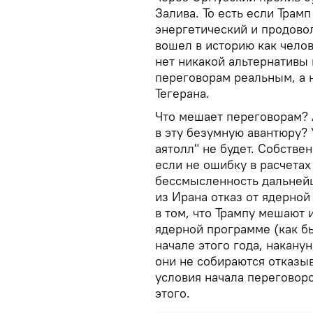
Залива. То есть если Трам
энергетический и продово
вошел в историю как челов
нет никакой альтернативы
переговорам реальным, а 
Тегерана.
Что мешает переговорам? 
в эту безумную авантюру? 
аятолл" не будет. Собстве
если не ошибку в расчетах 
бессмысленность дальнейш
из Ирана отказ от ядерной
в том, что Трампу мешают
ядерной программе (как бы
начале этого года, накану
они не собираются отказыв
условия начала переговоро
этого.