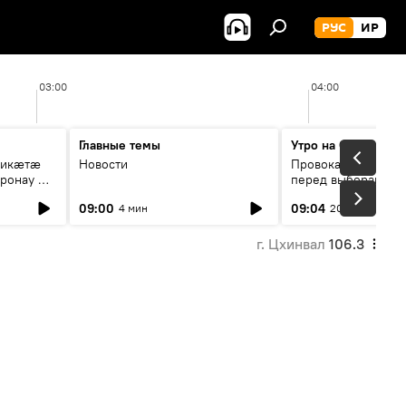
РУС
ИР
03:00
04:00
Главные темы
Утро на Спутнике
рикæтæ
Новости
Провокации со сто
ронау æй
перед выборами в Г
09:00
09:04
4 мин
20 мин
г. Цхинвал
106.3