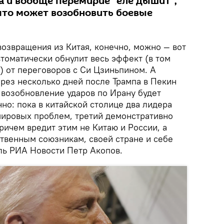
а и вообще перемирие "еле дышит",
 что может возобновить боевые
возвращения из Китая, конечно, можно — вот
томатически обнулит весь эффект (в том
) от переговоров с Си Цзиньпином. А
через несколько дней после Трампа в Пекин
 возобновление ударов по Ирану будет
но: пока в китайской столице два лидера
ировых проблем, третий демонстративно
ичем вредит этим не Китаю и России, а
ственным союзникам, своей стране и себе
ь РИА Новости Петр Акопов.