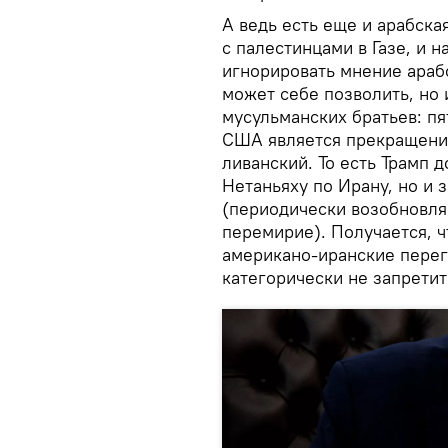
А ведь есть еще и арабская
с палестинцами в Газе, и н
игнорировать мнение арабс
может себе позволить, но 
мусульманских братьев: п
США является прекращение
ливанский. То есть Трамп 
Нетаньяху по Ирану, но и 
(периодически возобновля
перемирие). Получается, 
американо-иранские перег
категорически не запретит