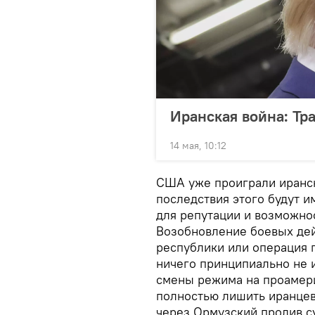
Иранская война: Тр
14 мая, 10:12
США уже проиграли иранск
последствия этого будут 
для репутации и возможнос
Возобновление боевых дей
республики или операция 
ничего принципиально не и
смены режима на проамери
полностью лишить иранце
через Ормузский пролив с