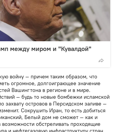
амп между миром и "Кувалдой"
ую войну — причем таким образом, что
иметь огромное, долгоиграющее значение
тей Вашингтона в регионе и в мире.
ствий — будь то новые бомбежки исламской
по захвату островов в Персидском заливе —
зменит. Сокрушить Иран, то есть добиться
канский, Белый дом не сможет — как и
в возможности обстреливать проходящие
уда и нефтегазовую инфраструктуру стран