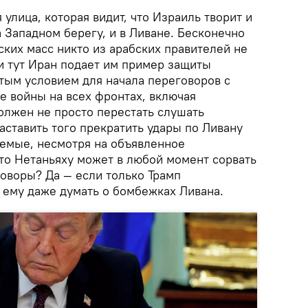
 улица, которая видит, что Израиль творит и
а Западном берегу, и в Ливане. Бесконечно
ких масс никто из арабских правителей не
и тут Иран подает им пример защиты
ятым условием для начала переговоров с
 войны на всех фронтах, включая
должен не просто перестать слушать
заставить того прекратить удары по Ливану
емые, несмотря на объявленное
что Нетаньяху может в любой момент сорвать
оворы? Да — если только Трамп
 ему даже думать о бомбежках Ливана.