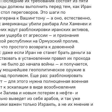
 Последние их требования состоят из пяти
нцы должны выполнить перед тем, как Иран
а стол переговоров. Это шаги по
герана к Вашингтону — а оно, естественно,
ак американцы убили рахбара Али Хаменеи и
 них ждут разблокировки иранских активов,
ии ущерба от агрессии — и признания
кой республики на Ормузский пролив.
 что простого возврата к довоенной
: даже если Иран не станет брать деньги за
аствовать в установлении правил их прохода
о не было до начала войны — и получается,
ну мощнейшее геополитическое оружие в
над проливом. Еще раз: разблокировать
т — для этого нужна полноценная военная
т к эскалации в виде возобновления
м Залива и новым потерям в нефте- и
ьно выведет из себя арабов, и так уже
ики важен только Израиль, а не их мнение и