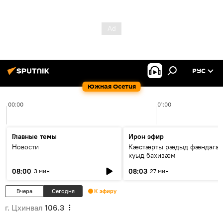
РУС
Южная Осетия
00:00
01:00
Главные темы
Ирон эфир
Новости
Кæстæрты рæдыд фæндагæ
куыд бахизæм
08:00
08:03
3 мин
27 мин
Вчера
Сегодня
К эфиру
г. Цхинвал
106.3