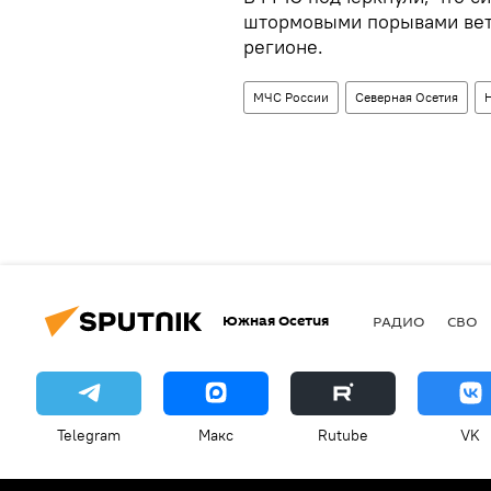
штормовыми порывами ветр
регионе.
МЧС России
Северная Осетия
Южная Осетия
РАДИО
СВО
Telegram
Макс
Rutube
VK