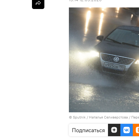
© Sputnik / Наталья Селиверстова
/
Пере
Подписаться