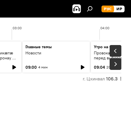
РУС
ИР
03:00
04:00
Главные темы
Утро на Спутнике
рикæтæ
Новости
Провокации со сто
ронау æй
перед выборами в Г
09:00
09:04
4 мин
20 мин
г. Цхинвал
106.3