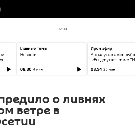
я
02:00
Главные темы
Ирон эфир
ри
Новости
Аргъæуттæ æмæ руб
æн
"Æгъдæуттæ" æмæ "И
иты
зæгъ"
08:30
08:34
4 мин
26 мин
ст
предило о ливнях
м ветре в
Осетии