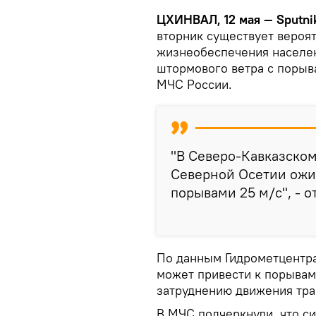
ЦХИНВАЛ, 12 мая — Sputni
вторник существует вероя
жизнеобеспечения населен
штормового ветра с порыв
МЧС России.
"В Северо-Кавказско
Северной Осетии ожи
порывами 25 м/с", - 
По данным Гидрометцентр
может привести к порывам 
затруднению движения тра
В МЧС подчеркнули, что 