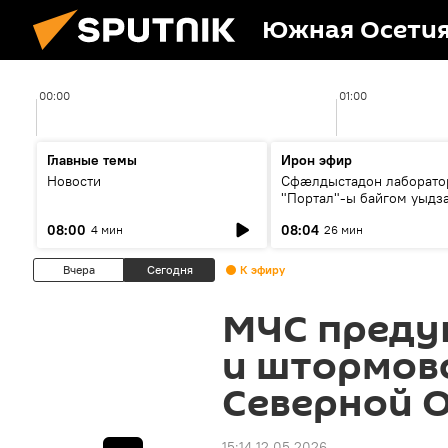
Южная Осети
00:00
01:00
Главные темы
Ирон эфир
Новости
Сфæлдыстадон лаборато
"Портал"-ы байгом уыдз
зындгонд нывгæнæг Гасс
08:00
08:04
4 мин
26 мин
Æхсары куыстыты равды
Вчера
Сегодня
К эфиру
МЧС преду
и штормово
Северной 
15:14 12.05.2026