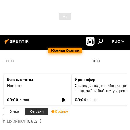
РУС
Южная Осетия
00:00
01:00
Главные темы
Ирон эфир
Новости
Сфæлдыстадон лаборатори
"Портал"-ы байгом уыдзæн
зындгонд нывгæнæг Гасситы
08:00
08:04
4 мин
26 мин
Æхсары куыстыты равдыст
Вчера
Сегодня
К эфиру
г. Цхинвал
106.3