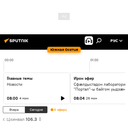
РУС
Южная Осетия
00:00
01:00
Главные темы
Ирон эфир
Новости
Сфæлдыстадон лаборатори
"Портал"-ы байгом уыдзæн
зындгонд нывгæнæг Гасситы
08:00
08:04
4 мин
26 мин
Æхсары куыстыты равдыст
Вчера
Сегодня
К эфиру
г. Цхинвал
106.3