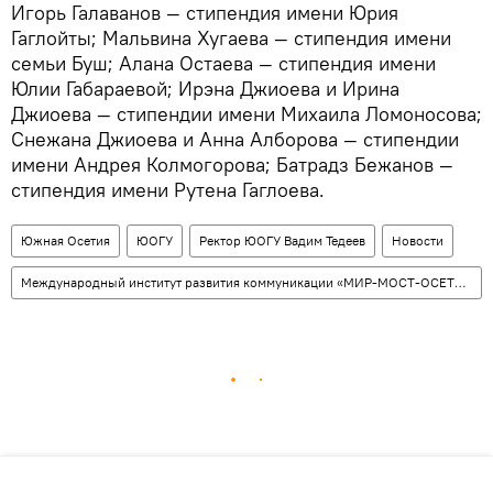
Игорь Галаванов — стипендия имени Юрия
Гаглойты; Мальвина Хугаева — стипендия имени
семьи Буш; Алана Остаева — стипендия имени
Юлии Габараевой; Ирэна Джиоева и Ирина
Джиоева — стипендии имени Михаила Ломоносова;
Снежана Джиоева и Анна Алборова — стипендии
имени Андрея Колмогорова; Батрадз Бежанов —
стипендия имени Рутена Гаглоева.
Южная Осетия
ЮОГУ
Ректор ЮОГУ Вадим Тедеев
Новости
Международный институт развития коммуникации «МИР-МОСТ-ОСЕТИЯ»