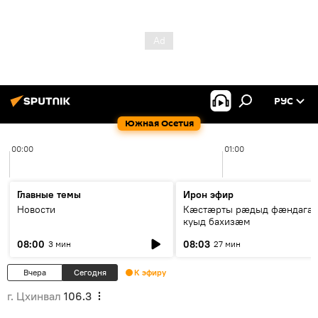
РУС
Южная Осетия
00:00
01:00
Главные темы
Ирон эфир
Новости
Кæстæрты рæдыд фæндагæ
куыд бахизæм
08:00
08:03
3 мин
27 мин
Вчера
Сегодня
К эфиру
г. Цхинвал
106.3