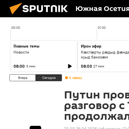
Южная Осети
00:00
01:00
Главные темы
Ирон эфир
Новости
Кæстæрты рæдыд фæнд
куыд бахизæм
08:00
08:03
3 мин
27 мин
Вчера
Сегодня
К эфиру
Путин про
разговор с
продолжалс
20:23 29.04.2026
(обновлено:
12: