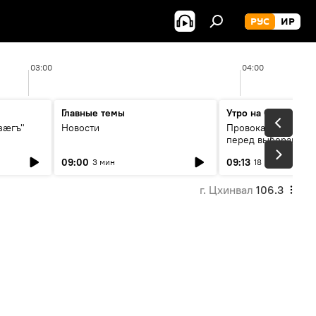
РУС
ИР
03:00
04:00
Главные темы
Утро на Спутнике
зӕгъ"
Новости
Провокации со сто
перед выборами в 
09:00
09:13
3 мин
18 мин
г. Цхинвал
106.3