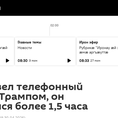
я
02:00
Главные темы
Ирон эфир
агæй
Новости
Рубрикæ "Иронау ӕй 
ӕмӕ аргъӕуттӕ
08:30
08:33
3 мин
27 мин
вел телефонный
 Трампом, он
я более 1,5 часа
09 30.04.2026
)