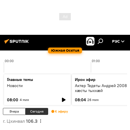
РУС
Южная Осетия
00:00
01:00
Главные темы
Ирон эфир
Новости
Актер Тедеты Андрей 2008 
хæсты тыххæй
08:00
08:04
4 мин
26 мин
Вчера
Сегодня
К эфиру
г. Цхинвал
106.3