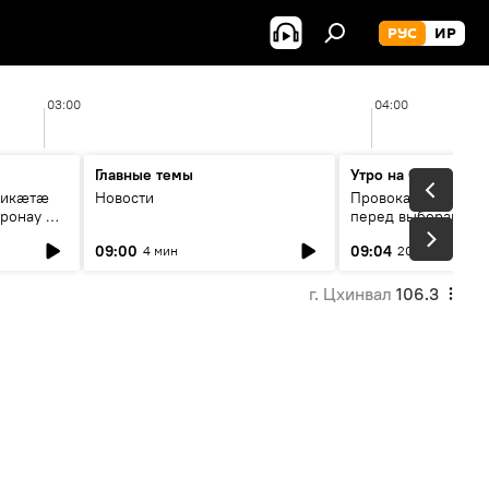
РУС
ИР
03:00
04:00
Главные темы
Утро на Спутнике
рикæтæ
Новости
Провокации со сто
ронау æй
перед выборами в Г
09:00
09:04
4 мин
20 мин
г. Цхинвал
106.3