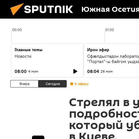
Южная Осети
00:00
01:00
Главные темы
Ирон эфир
Новости
Сфæлдыстадон лаборато
"Портал"-ы байгом уыдз
зындгонд нывгæнæг Гасс
08:00
08:04
4 мин
26 мин
Æхсары куыстыты равды
Вчера
Сегодня
К эфиру
Стрелял в 
подробнос
который уб
в Киеве.