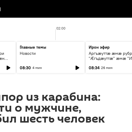
я
02:00
Главные темы
Ирон эфир
ри
Новости
Аргъæуттæ æмæ руб
æн
"Æгъдæуттæ" æмæ "И
иты
зæгъ"
08:30
08:34
4 мин
26 мин
ст
упор из карабина:
ти о мужчине,
ил шесть человек