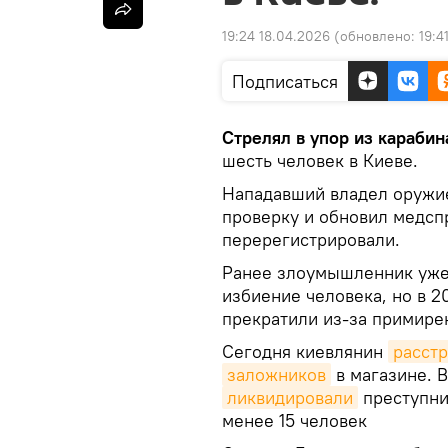
19:24 18.04.2026
(обновлено:
19:4
Подписаться
Стрелял в упор из карабин
шесть человек в Киеве.
Нападавший владел оружие
проверку и обновил медсп
перерегистрировали.
Ранее злоумышленник уже 
избиение человека, но в 2
прекратили из-за примире
Сегодня киевлянин
расст
заложников
в магазине. 
ликвидировали
преступник
менее 15 человек