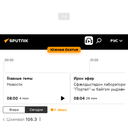
РУС
Южная Осетия
00:00
01:00
Главные темы
Ирон эфир
Новости
Сфæлдыстадон лаборатори
"Портал"-ы байгом уыдзæн
зындгонд нывгæнæг Гасситы
08:00
08:04
4 мин
26 мин
Æхсары куыстыты равдыст
Вчера
Сегодня
К эфиру
г. Цхинвал
106.3