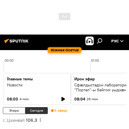
РУС
Южная Осетия
00:00
01:00
Главные темы
Ирон эфир
Новости
Сфæлдыстадон лаборатори
"Портал"-ы байгом уыдзæн
зындгонд нывгæнæг Гасситы
08:00
08:04
4 мин
26 мин
Æхсары куыстыты равдыст
Вчера
Сегодня
К эфиру
г. Цхинвал
106.3