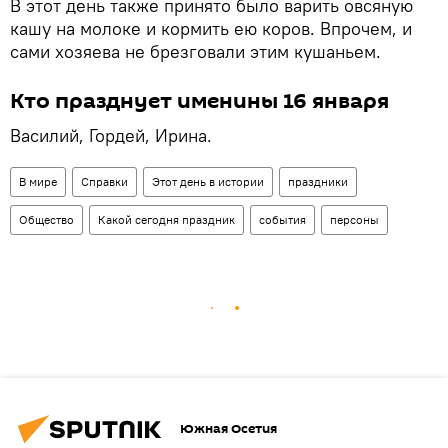
В этот день также принято было варить овсяную
кашу на молоке и кормить ею коров. Впрочем, и
сами хозяева не брезговали этим кушаньем.
Кто празднует именины 16 января
Василий, Гордей, Ирина.
В мире
Справки
Этот день в истории
праздники
Общество
Какой сегодня праздник
события
персоны
Южная Осетия