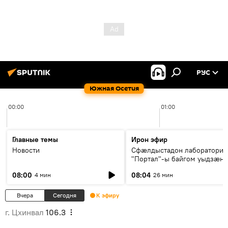
РУС
Южная Осетия
00:00
01:00
Главные темы
Ирон эфир
Новости
Сфæлдыстадон лаборатори
"Портал"-ы байгом уыдзæн
зындгонд нывгæнæг Гасситы
08:00
08:04
4 мин
26 мин
Æхсары куыстыты равдыст
Вчера
Сегодня
К эфиру
г. Цхинвал
106.3