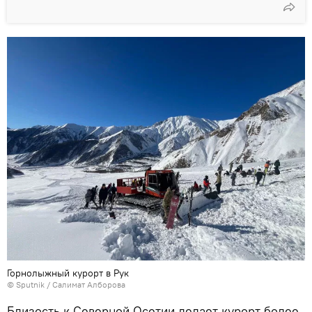
Горнолыжный курорт в Рук
© Sputnik / Салимат Алборова
Близость к Северной Осетии делает курорт более