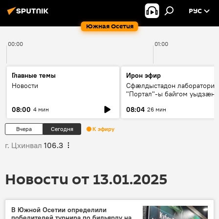
РУС
Южная Осетия
00:00
01:00
Главные темы
Ирон эфир
Новости
Сфæлдыстадон лаборатори
"Портал"-ы байгом уыдзæн
зындгонд нывгæнæг Гасситы
08:00
08:04
4 мин
26 мин
Æхсары куыстыты равдыст
Вчера
Сегодня
К эфиру
г. Цхинвал
106.3
Новости от 13.01.2025
В Южной Осетии определили
победителей турнира по бильярду на