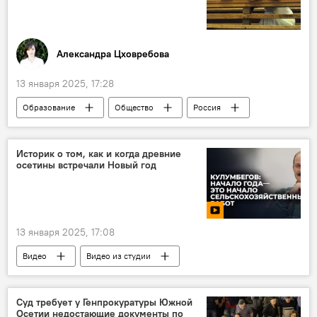
Александра Цховребова
13 января 2025, 17:28
Образование
Общество
Россия
Историк о том, как и когда древние
осетины встречали Новый год
13 января 2025, 17:08
Видео
Видео из студии
Южная Осетия
Новый год
Суд требует у Генпрокуратуры Южной
Осетии недостающие документы по