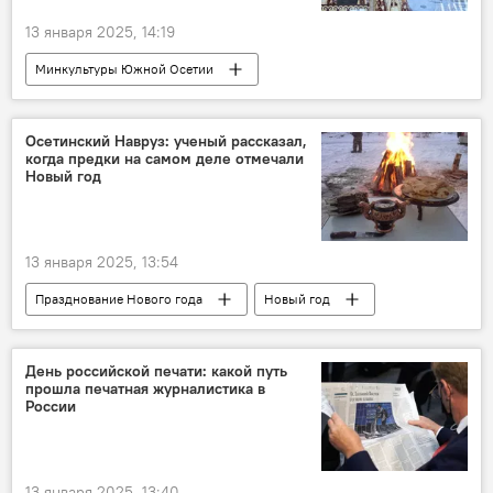
13 января 2025, 14:19
Минкультуры Южной Осетии
Южная Осетия
Новости
Культура
Осетинский Навруз: ученый рассказал,
когда предки на самом деле отмечали
Новый год
13 января 2025, 13:54
Празднование Нового года
Новый год
Южная Осетия
праздники
Новости
День российской печати: какой путь
прошла печатная журналистика в
России
13 января 2025, 13:40