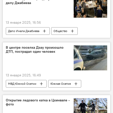
делу Джабиева
13 января 2025, 16:56
Дело Инала Джабиева
Общество
Южная Осетия
Новости
В центре поселка Дзау произошло
ДТП, пострадал один человек
13 января 2025, 16:49
МВД Южной Осетии
Южная Осетия
Новости
Дзауский район РЮО
Открытие ледового катка в Цхинвале -
фото