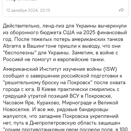
12 декабря 2024, 20:13
Действительно, ленд-лиз для Украины вычеркнули
из оборонного бюджета США на 2025 финансовый
год. После тяжелых потерь американских танков
Abrams в Вашингтоне пришли к выводу, что они
"бесполезны" для Украины. Заметим, в войне с
Россией не помогут и европейские танки.
Американский Институт изучения войны (ISW)
сообщил о завершении российской подготовки к
"решительному броску на Покровск" после охвата
города с юга. В Киеве практически смирились с
грядущей утратой позиций ВСУ в Покровске,
Часовом Яре, Курахово, Мирнограде и Великой
Новоселке. И все же, рядовые бандеровцы
жалуются, что западнее Покровска укреплений
нет, путь в Днепропетровскую область защищен
"одним противотанковым рвом посреди поля, в 100