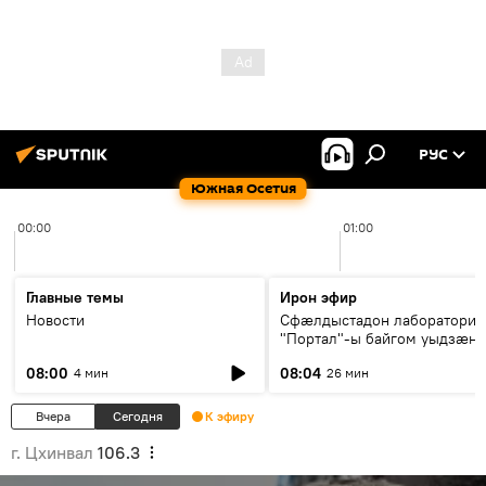
РУС
Южная Осетия
00:00
01:00
Главные темы
Ирон эфир
Новости
Сфæлдыстадон лаборатори
"Портал"-ы байгом уыдзæн
зындгонд нывгæнæг Гасситы
08:00
08:04
4 мин
26 мин
Æхсары куыстыты равдыст
Вчера
Сегодня
К эфиру
г. Цхинвал
106.3