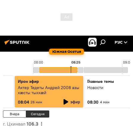
РУС
Южная Осетия
08:00
08:25
09:00
Ирон эфир
Главные темы
Актер Тедеты Андрей 2008 азы
Новости
хæсты тыххæй
эфир
08:04
08:30
26 мин
4 мин
Вчера
Сегодня
г. Цхинвал
106.3