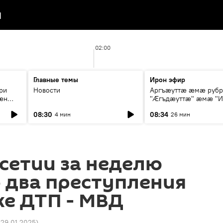
я
02:00
Главные темы
Ирон эфир
ри
Новости
Аргъæуттæ æмæ руб
æн
"Æгъдæуттæ" æмæ "И
иты
зæгъ"
08:30
08:34
4 мин
26 мин
ст
сетии за неделю
 два преступления
же ДТП - МВД
 29.01.2025
)