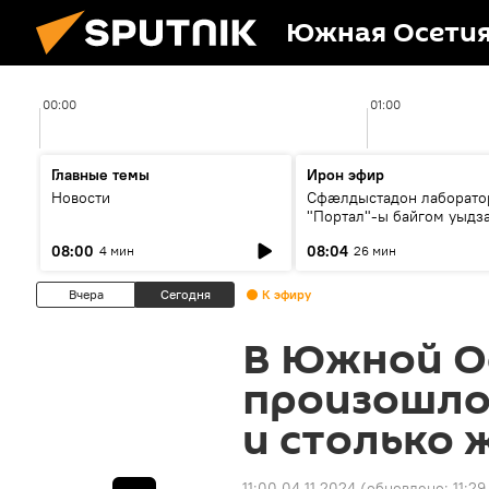
Южная Осети
00:00
01:00
Главные темы
Ирон эфир
Новости
Сфæлдыстадон лаборато
"Портал"-ы байгом уыдз
зындгонд нывгæнæг Гасс
08:00
08:04
4 мин
26 мин
Æхсары куыстыты равды
Вчера
Сегодня
К эфиру
В Южной О
произошло
и столько 
11:00 04.11.2024
(обновлено:
11:29