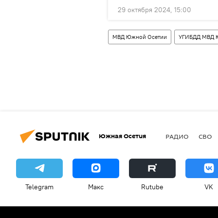
29 октября 2024, 15:00
МВД Южной Осетии
УГИБДД МВД 
Южная Осетия
РАДИО
СВО
Telegram
Макс
Rutube
VK