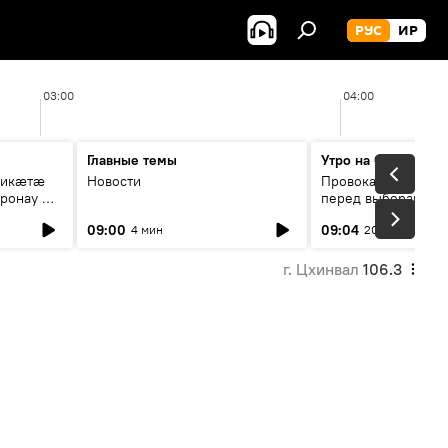
РУС
ИР
03:00
04:00
Главные темы
Утро на Спутнике
рикæтæ
Новости
Провокации со сто
ронау æй
перед выборами в Г
09:00
09:04
4 мин
20 мин
г. Цхинвал
106.3