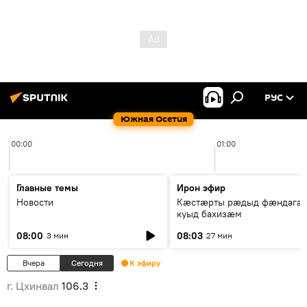
РУС
Южная Осетия
00:00
01:00
Главные темы
Ирон эфир
Новости
Кæстæрты рæдыд фæндагæ
куыд бахизæм
08:00
08:03
3 мин
27 мин
Вчера
Сегодня
К эфиру
г. Цхинвал
106.3