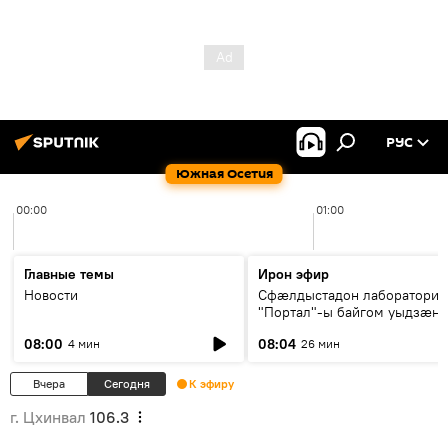
РУС
Южная Осетия
00:00
01:00
Главные темы
Ирон эфир
Новости
Сфæлдыстадон лаборатори
"Портал"-ы байгом уыдзæн
зындгонд нывгæнæг Гасситы
08:00
08:04
4 мин
26 мин
Æхсары куыстыты равдыст
Вчера
Сегодня
К эфиру
г. Цхинвал
106.3