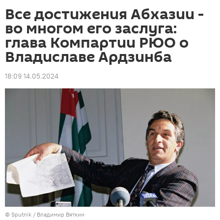
Все достижения Абхазии -
во многом его заслуга:
глава Компартии РЮО о
Владиславе Ардзинба
18:09 14.05.2024
© Sputnik / Владимир Вяткин