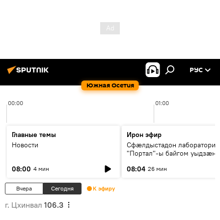
РУС
Южная Осетия
00:00
01:00
Главные темы
Ирон эфир
Новости
Сфæлдыстадон лаборатори
"Портал"-ы байгом уыдзæн
зындгонд нывгæнæг Гасситы
08:00
08:04
4 мин
26 мин
Æхсары куыстыты равдыст
Вчера
Сегодня
К эфиру
г. Цхинвал
106.3