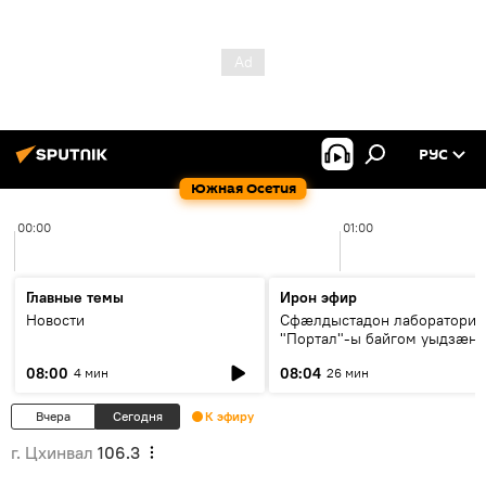
РУС
Южная Осетия
00:00
01:00
Главные темы
Ирон эфир
Новости
Сфæлдыстадон лаборатори
"Портал"-ы байгом уыдзæн
зындгонд нывгæнæг Гасситы
08:00
08:04
4 мин
26 мин
Æхсары куыстыты равдыст
Вчера
Сегодня
К эфиру
г. Цхинвал
106.3