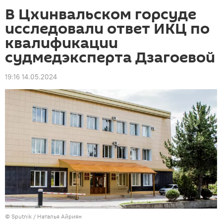
В Цхинвальском горсуде
исследовали ответ ИКЦ по
квалификации
судмедэксперта Дзагоевой
19:16 14.05.2024
© Sputnik / Наталья Айриян