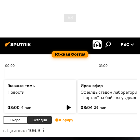
РУС
Южная Осетия
00:00
01:00
Главные темы
Ирон эфир
Новости
Сфæлдыстадон лаборатори
"Портал"-ы байгом уыдзæн
зындгонд нывгæнæг Гасситы
08:00
08:04
4 мин
26 мин
Æхсары куыстыты равдыст
Вчера
Сегодня
К эфиру
г. Цхинвал
106.3