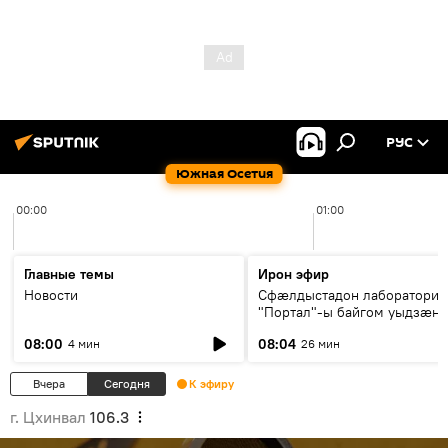
РУС
Южная Осетия
00:00
01:00
Главные темы
Ирон эфир
Новости
Сфæлдыстадон лаборатори
"Портал"-ы байгом уыдзæн
зындгонд нывгæнæг Гасситы
08:00
08:04
4 мин
26 мин
Æхсары куыстыты равдыст
Вчера
Сегодня
К эфиру
г. Цхинвал
106.3