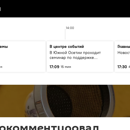
я
14:00
темы
В центре событий
Главн
В Южной Осетии проходит
Новос
семинар по поддержке
социально значимых проектов
17:09
17:30
ин
15 мин
рокомментировал