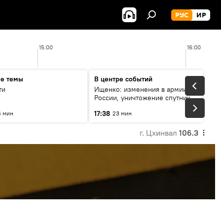
РУС
ИР
15:00
16:00
ые темы
В центре событий
ти
Ищенко: изменения в армии
России, уничтожение спутников
и обида Украины
17:38
4 мин
23 мин
г. Цхинвал
106.3