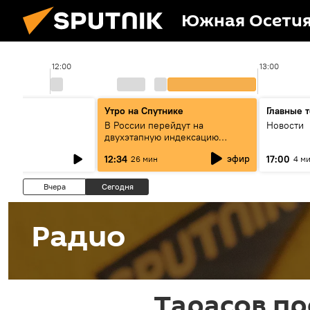
Южная Осети
12:00
13:00
ы
Утро на Спутнике
Главные 
В России перейдут на
Новости
двухэтапную индексацию
пенсий
эфир
12:34
17:00
26 мин
4 м
Вчера
Сегодня
Радио
Тарасов п