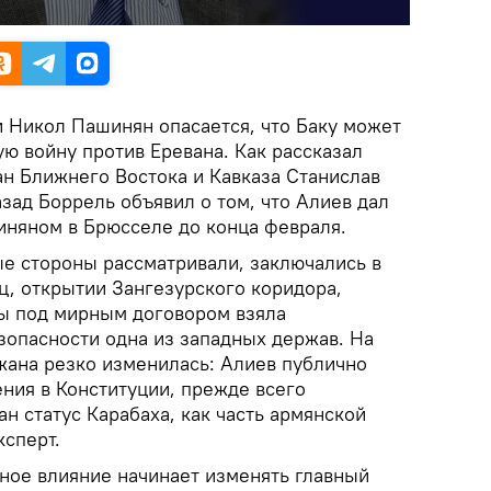
Никол Пашинян опасается, что Баку может
ю войну против Еревана. Как рассказал
ан Ближнего Востока и Кавказа Станислав
азад Боррель объявил о том, что Алиев дал
иняном в Брюсселе до конца февраля.
е стороны рассматривали, заключались в
ц, открытии Зангезурского коридора,
ы под мирным договором взяла
зопасности одна из западных держав. На
жана резко изменилась: Алиев публично
ения в Конституции, прежде всего
ан статус Карабаха, как часть армянской
ксперт.
дное влияние начинает изменять главный