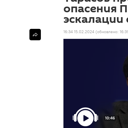
опасения 
эскалации
16:34 15.02.2024
(обновлено:
16:3
10:46