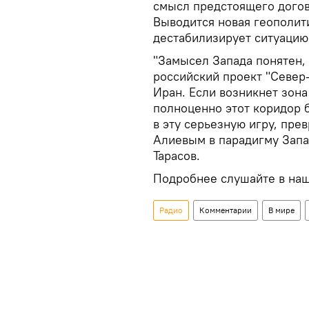
смысл предстоящего дого
Выводится новая геополит
дестабилизирует ситуацию
"Замысел Запада понятен, 
российский проект "Север
Иран. Если возникнет зона
полноценно этот коридор 
в эту серьезную игру, пре
Алиевым в парадигму Запад
Тарасов.
Подробнее слушайте в на
Радио
Комментарии
В мире