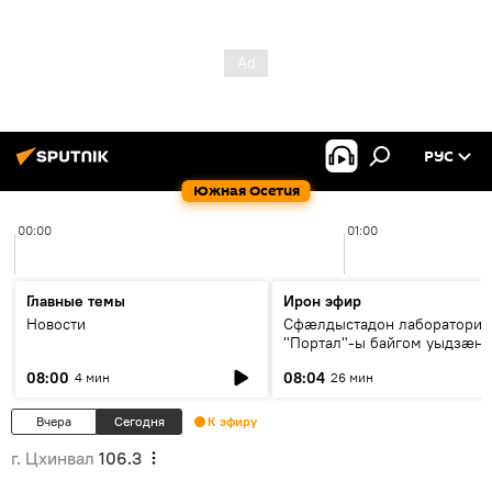
РУС
Южная Осетия
00:00
01:00
Главные темы
Ирон эфир
Новости
Сфæлдыстадон лаборатори
"Портал"-ы байгом уыдзæн
зындгонд нывгæнæг Гасситы
08:00
08:04
4 мин
26 мин
Æхсары куыстыты равдыст
Вчера
Сегодня
К эфиру
г. Цхинвал
106.3