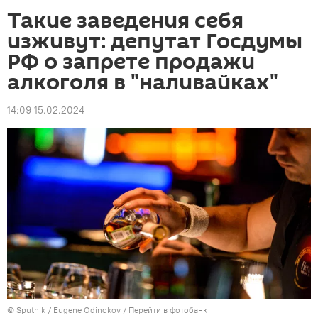
Такие заведения себя
изживут: депутат Госдумы
РФ о запрете продажи
алкоголя в "наливайках"
14:09 15.02.2024
© Sputnik / Eugene Odinokov
/
Перейти в фотобанк