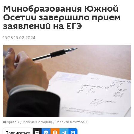
Минобразования Южной
Осетии завершило прием
заявлений на ЕГЭ
15:23 15.02.2024
© Sputnik / Максим Богодвид
/
Перейти в фотобанк
Подписаться