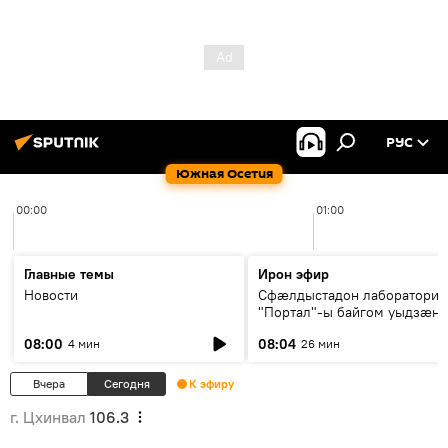
РУС
Южная Осетия
00:00
01:00
Главные темы
Ирон эфир
Новости
Сфæлдыстадон лаборатори
"Портал"-ы байгом уыдзæн
зындгонд нывгæнæг Гасситы
08:00
08:04
4 мин
26 мин
Æхсары куыстыты равдыст
Вчера
Сегодня
К эфиру
г. Цхинвал
106.3