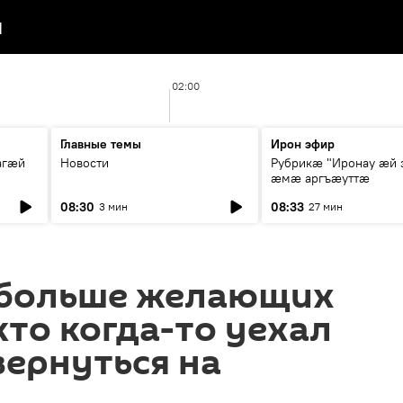
я
02:00
Главные темы
Ирон эфир
агæй
Новости
Рубрикæ "Иронау ӕй 
ӕмӕ аргъӕуттӕ
08:30
08:33
3 мин
27 мин
е больше желающих
кто когда-то уехал
вернуться на