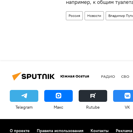
например, к общим туалета
Россия
Новости
Владимир Пут
Южная Осетия
РАДИО
СВО
Telegram
Макс
Rutube
VK
О проекте
Правила использования
Контакты
Реклама