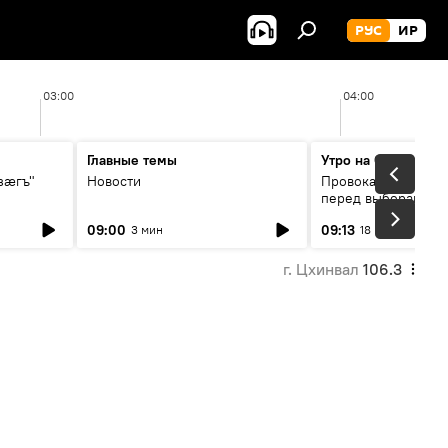
РУС
ИР
03:00
04:00
Главные темы
Утро на Спутнике
зӕгъ"
Новости
Провокации со сто
перед выборами в 
09:00
09:13
3 мин
18 мин
г. Цхинвал
106.3