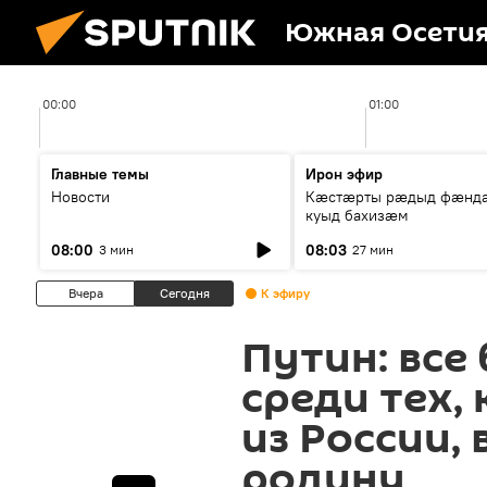
Южная Осети
00:00
01:00
Главные темы
Ирон эфир
Новости
Кæстæрты рæдыд фæнд
куыд бахизæм
08:00
08:03
3 мин
27 мин
Вчера
Сегодня
К эфиру
Путин: вс
среди тех, 
из России, 
родину