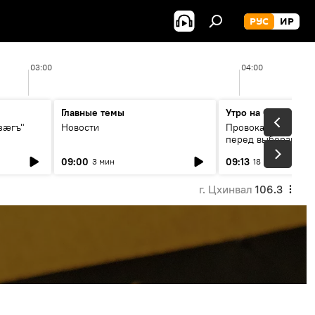
РУС
ИР
03:00
04:00
Главные темы
Утро на Спутнике
зӕгъ"
Новости
Провокации со сто
перед выборами в 
09:00
09:13
3 мин
18 мин
г. Цхинвал
106.3