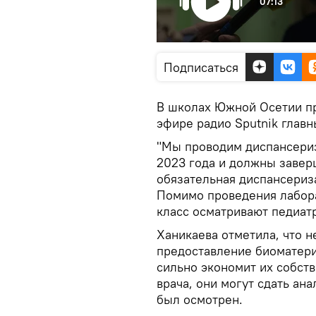
07:13
Подписаться
В школах Южной Осетии п
эфире радио Sputnik главн
"Мы проводим диспансериз
2023 года и должны заверш
обязательная диспансериз
Помимо проведения лаборат
класс осматривают педиатр
Ханикаева отметила, что 
предоставление биоматери
сильно экономит их собств
врача, они могут сдать ан
был осмотрен.