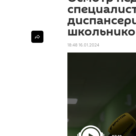
специалист
диспансер
школьнико
18:48 16.01.2024