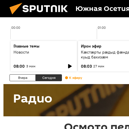
Южная Осети
00:00
01:00
Главные темы
Ирон эфир
Новости
Кæстæрты рæдыд фæнд
куыд бахизæм
08:00
08:03
3 мин
27 мин
Вчера
Сегодня
К эфиру
Радио
Осмотр пе