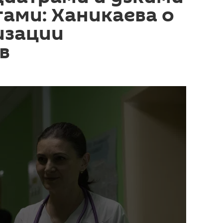
ами: Ханикаева о
изации
в