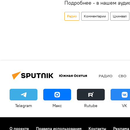
Подробнее - в нашем аудио
Радио
Комментарии
Цхинвал
Южная Осетия
РАДИО
СВО
Telegram
Макс
Rutube
VK
О проекте
Правила использования
Контакты
Реклама