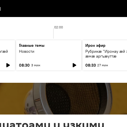
я
02:00
Главные темы
Ирон эфир
агæй
Новости
Рубрикæ "Иронау ӕй 
ӕмӕ аргъӕуттӕ
08:30
08:33
3 мин
27 мин
диатрами и узкими