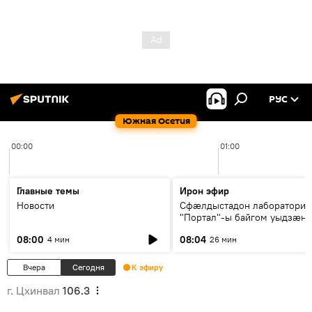
РУС
Южная Осетия
00:00
01:00
Главные темы
Ирон эфир
Новости
Сфæлдыстадон лаборатори
"Портал"-ы байгом уыдзæн
зындгонд нывгæнæг Гасситы
08:00
08:04
4 мин
26 мин
Æхсары куыстыты равдыст
Вчера
Сегодня
К эфиру
г. Цхинвал
106.3