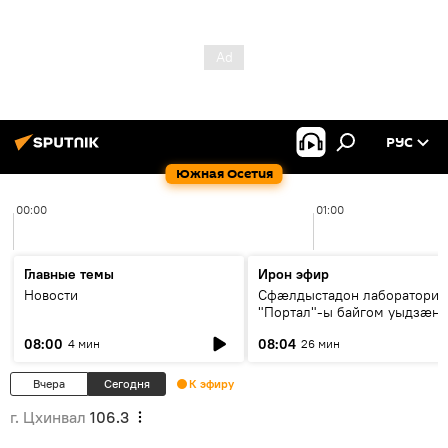
РУС
Южная Осетия
00:00
01:00
Главные темы
Ирон эфир
Новости
Сфæлдыстадон лаборатори
"Портал"-ы байгом уыдзæн
зындгонд нывгæнæг Гасситы
08:00
08:04
4 мин
26 мин
Æхсары куыстыты равдыст
Вчера
Сегодня
К эфиру
г. Цхинвал
106.3