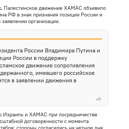
k.
Палестинское движение ХАМАС объявило
на РФ в знак признания позиции России и
в заявлении организации.
резидента России Владимира Путина и
иции России в поддержку
Исламское движение сопротивления
держанного, имевшего российское
рится в заявлении движения в
что Израиль и ХАМАС при посредничестве
асштабной договоренности с момента
тября: стороны согласились на четыре дня