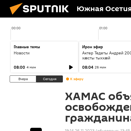
Южная Осети
00:00
01:00
Главные темы
Ирон эфир
Новости
Актер Тедеты Андрей 20
хæсты тыххæй
08:00
08:04
4 мин
26 мин
Вчера
Сегодня
К эфиру
ХАМАС объ
освобожде
гражданин
19:14 26.11.2023
(обновлено:
13:45