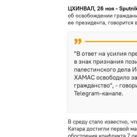
ЦХИНВАЛ, 26 ноя - Sputni
об освобождении граждани
ее президента, говорится 
"В ответ на усилия п
в знак признания поз
палестинского дела 
ХАМАС освободило за
гражданство", - гово
Telegram-канале.
В среду стало известно, 
Катара достигли первой м
обострения конфликта 7 ок