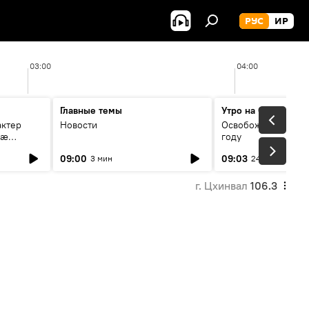
РУС
ИР
03:00
04:00
Главные темы
Утро на Спутнике
актер
Новости
Освобождение Цхин
мæ
году
стагон
09:00
09:03
3 мин
24 мин
г. Цхинвал
106.3