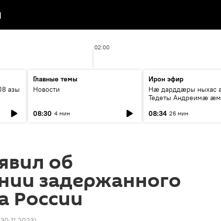
я
02:00
Главные темы
Ирон эфир
08 азы
Новости
Нæ дарддæры ныхас 
Тедеты Андреимæ æ
рубрикæ "Зæххыл рæ
08:30
08:34
4 мин
26 мин
хæст цыди"
явил об
нии задержанного
а России
 30.11.2023
)