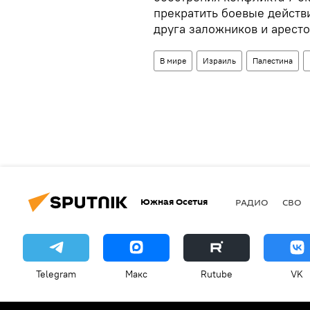
прекратить боевые действ
друга заложников и арест
В мире
Израиль
Палестина
Южная Осетия
РАДИО
СВО
Telegram
Макс
Rutube
VK