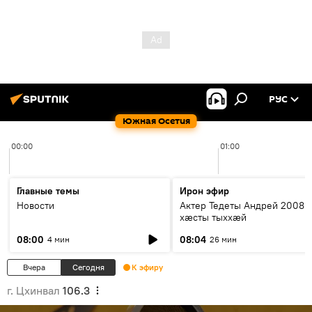
РУС
Южная Осетия
00:00
01:00
Главные темы
Ирон эфир
Новости
Актер Тедеты Андрей 2008 
хæсты тыххæй
08:00
08:04
4 мин
26 мин
Вчера
Сегодня
К эфиру
г. Цхинвал
106.3