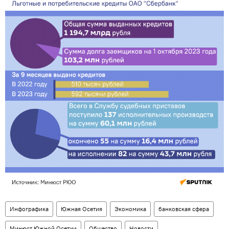
Инфографика
Южная Осетия
Экономика
банковская сфера
Минюст Южной Осетии
Общество
Новости