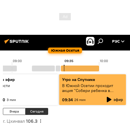
РУС
Южная Осетия
09:00
09:35
10:00
он эфир
Утро на Спутнике
вости
В Южной Осетии проходит
акция "Собери ребенка в
школу" для детей из
эфир
:30
09:34
3 мин
26 мин
малоимущих семей
Вчера
Сегодня
г. Цхинвал
106.3