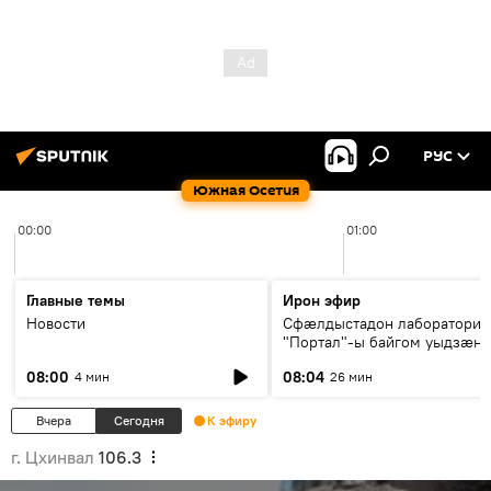
РУС
Южная Осетия
00:00
01:00
Главные темы
Ирон эфир
Новости
Сфæлдыстадон лаборатори
"Портал"-ы байгом уыдзæн
зындгонд нывгæнæг Гасситы
08:00
08:04
4 мин
26 мин
Æхсары куыстыты равдыст
Вчера
Сегодня
К эфиру
г. Цхинвал
106.3