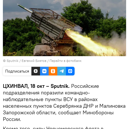
© Sputnik / Евгений Биятов
/
Перейти в фотобанк
Подписаться
ЦХИНВАЛ, 18 окт – Sputnik.
Российские
подразделения поразили командно-
наблюдательные пункты ВСУ в районах
населенных пунктов Серебрянка ДНР и Малиновка
Запорожской области, сообщает Минобороны
России.
Кроме того, силы Черноморского флота в